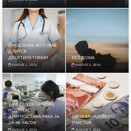
ПРОБЛЕМА, КОТОРАЯ
ДЛИТСЯ
ДЕСЯТИЛЕТИЯМИ
БЕЗ ДОМА
AUGUST 2, 2026
AUGUST 2, 2026
VANCOUVER GENERAL
HOSPITAL:
ДИАГНОСТИКА РАКА ЗА
ЦЕНА КАНАДСКОГО
24-48 ЧАСОВ
СЧАСТЬЯ
AUGUST 1, 2026
AUGUST 1, 2026