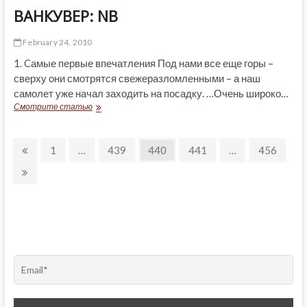
ВАНКУВЕР: NB
February 24, 2010
1. Cамые первые впечатления Под нами все еще горы –
сверху они смотрятся свежеразломленными – а наш
самолет уже начал заходить на посадку. …Очень широко…
ВАНКУВЕР:
Смотрите статью
NB
Posts
Previous
Page
Page
Page
Page
Page
1
…
439
440
441
…
456
page
pagination
Next
page