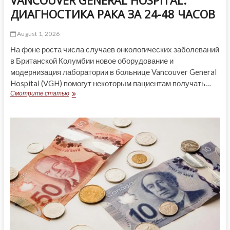
VANCOUVER GENERAL HOSPITAL:
ДИАГНОСТИКА РАКА ЗА 24-48 ЧАСОВ
August 1, 2026
На фоне роста числа случаев онкологических заболеваний
в Британской Колумбии новое оборудование и
модернизация лаборатории в больнице Vancouver General
Hospital (VGH) помогут некоторым пациентам получать…
VANCOUVER
Смотрите статью
GENERAL
HOSPITAL:
ДИАГНОСТИКА
РАКА
ЗА
24-
48
ЧАСОВ