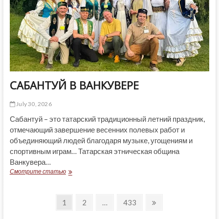
САБАНТУЙ В ВАНКУВЕРЕ
July 30, 2026
Сабантуй – это татарский традиционный летний праздник,
отмечающий завершение весенних полевых работ и
объединяющий людей благодаря музыке, угощениям и
спортивным играм… Татарская этническая община
Ванкувера…
САБАНТУЙ
Смотрите статью
В
ВАНКУВЕРЕ
Posts
Page
Page
Page
Next
1
2
…
433
page
pagination