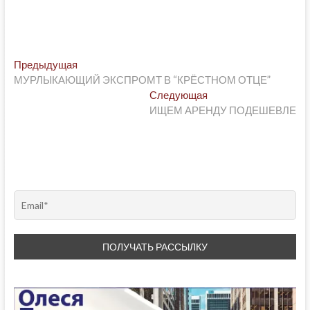
Post
Предыдущая
Предыдущая
post:
МУРЛЫКАЮЩИЙ ЭКСПРОМТ В “КРЁСТНОМ ОТЦЕ”
navigation
Следующая
Следующая
post:
ИЩЕМ АРЕНДУ ПОДЕШЕВЛЕ