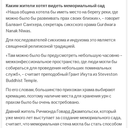
Каким жители хотят видеть мемориальный сад
«Наша община хотела бы иметь место на берегу реки, где
можно было бы развеивать прах своих близких», – говорит
Балвант Сангхера, секретарь сикхского храма Gurdwara
Nanak Niwas.
Для последователей сикхизма и индуизма это является
священной религиозной традицией.
«Там можно было бы предусмотреть небольшую часовню –
межконфессиональное пространство, где люди могли бы
собираться для проведения небольших поминальных
служб», – считает преподобный Грант Икута из Steveston
Buddhist Temple.
По его словам, большинство прихожан храма выбирают
кремацию, поэтому наличие места для хранения урн с
прахом было бы очень востребовано.
Давний житель Ричмонда Говард Джампольски, который
уже много лет выступает за создание мемориального сада,
считает, что мемориальная стена могла бы стать способом