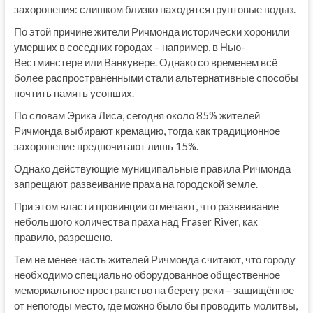
захоронения: слишком близко находятся грунтовые воды».
По этой причине жители Ричмонда исторически хоронили
умерших в соседних городах – например, в Нью-
Вестминстере или Ванкувере. Однако со временем всё
более распространёнными стали альтернативные способы
почтить память усопших.
По словам Эрика Лиса, сегодня около 85% жителей
Ричмонда выбирают кремацию, тогда как традиционное
захоронение предпочитают лишь 15%.
Однако действующие муниципальные правила Ричмонда
запрещают развеивание праха на городской земле.
При этом власти провинции отмечают, что развеивание
небольшого количества праха над Fraser River, как
правило, разрешено.
Тем не менее часть жителей Ричмонда считают, что городу
необходимо специально оборудованное общественное
мемориальное пространство на берегу реки – защищённое
от непогоды место, где можно было бы проводить молитвы,