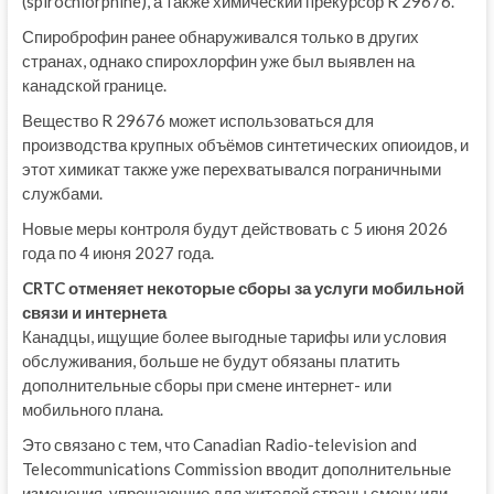
(spirochlorphine), а также химический прекурсор R 29676.
Спироброфин ранее обнаруживался только в других
странах, однако спирохлорфин уже был выявлен на
канадской границе.
Вещество R 29676 может использоваться для
производства крупных объёмов синтетических опиоидов, и
этот химикат также уже перехватывался пограничными
службами.
Новые меры контроля будут действовать с 5 июня 2026
года по 4 июня 2027 года.
CRTC отменяет некоторые сборы за услуги мобильной
связи и интернета
Канадцы, ищущие более выгодные тарифы или условия
обслуживания, больше не будут обязаны платить
дополнительные сборы при смене интернет- или
мобильного плана.
Это связано с тем, что Canadian Radio-television and
Telecommunications Commission вводит дополнительные
изменения, упрощающие для жителей страны смену или