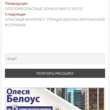
Post
Предыдущая
Предыдущая
post:
ОПОЛЗНЕОПАСНЫЕ ЗОНЫ В MAPLE RIDGE
navigation
Следующая
Следующая
post:
ОПАСНЫЙ ИНТЕРНЕТ-ТРЕНД В ШКОЛАХ БРИТАНСКОЙ
КОЛУМБИИ