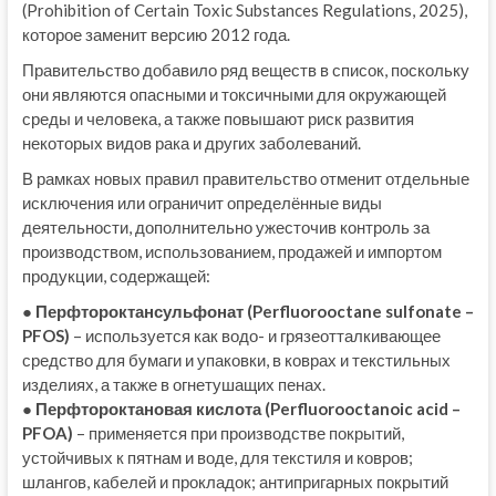
(Prohibition of Certain Toxic Substances Regulations, 2025),
которое заменит версию 2012 года.
Правительство добавило ряд веществ в список, поскольку
они являются опасными и токсичными для окружающей
среды и человека, а также повышают риск развития
некоторых видов рака и других заболеваний.
В рамках новых правил правительство отменит отдельные
исключения или ограничит определённые виды
деятельности, дополнительно ужесточив контроль за
производством, использованием, продажей и импортом
продукции, содержащей:
● Перфтороктансульфонат (Perfluorooctane sulfonate –
PFOS)
– используется как водо- и грязеотталкивающее
средство для бумаги и упаковки, в коврах и текстильных
изделиях, а также в огнетушащих пенах.
● Перфтороктановая кислота (Perfluorooctanoic acid –
PFOA)
– применяется при производстве покрытий,
устойчивых к пятнам и воде, для текстиля и ковров;
шлангов, кабелей и прокладок; антипригарных покрытий