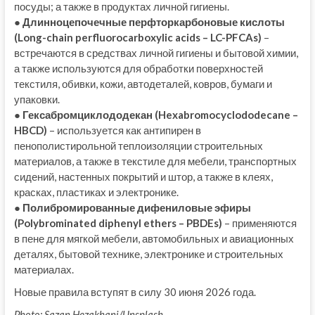
посуды; а также в продуктах личной гигиены.
● Длинноцепочечные перфторкарбоновые кислоты
(Long-chain perfluorocarboxylic acids – LC-PFCAs)
–
встречаются в средствах личной гигиены и бытовой химии,
а также используются для обработки поверхностей
текстиля, обивки, кожи, автодеталей, ковров, бумаги и
упаковки.
● Гексабромциклододекан (Hexabromocyclododecane –
HBCD)
– используется как антипирен в
пенополистирольной теплоизоляции строительных
материалов, а также в текстиле для мебели, транспортных
сидений, настенных покрытий и штор, а также в клеях,
красках, пластиках и электронике.
● Полибромированные дифениловые эфиры
(Polybrominated diphenyl ethers – PBDEs)
– применяются
в пене для мягкой мебели, автомобильных и авиационных
деталях, бытовой технике, электронике и строительных
материалах.
Новые правила вступят в силу 30 июня 2026 года.
Photo: Sazan Hezakhani/Unsplash