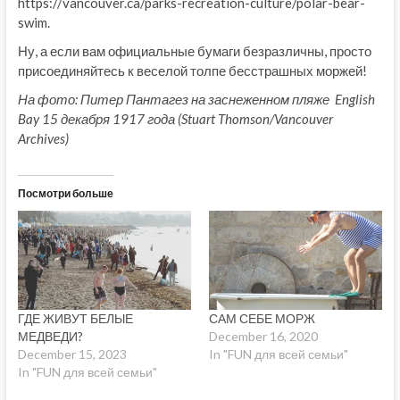
https://vancouver.ca/parks-recreation-culture/polar-bear-
swim.
Ну, а если вам официальные бумаги безразличны, просто
присоединяйтесь к веселой толпе бесстрашных моржей!
На фото: Питер Пантагез на заснеженном пляже English
Bay 15 декабря 1917 года (Stuart Thomson/Vancouver
Archives)
Посмотри больше
ГДЕ ЖИВУТ БЕЛЫЕ
САМ СЕБЕ МОРЖ
МЕДВЕДИ?
December 16, 2020
December 15, 2023
In "FUN для всей семьи"
In "FUN для всей семьи"