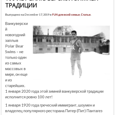
ТРАДИЦИИ
Выпущено на December 17, 2019 в
FUN для всей семьи
,
Статьи
.
Ванкуверски
й
новогодний
заплыв
Polar Bear
Swims – не
только один
из самых
массовых в
мире, он еще
и из
старейших.
1 января 2020 года этой зимней ванкуверской традиции
исполнится ровно 100 лет!
1 января 1920 года греческий иммигрант, шоумен и
владелец популярного ресторана Питер (Пит) Пантагез