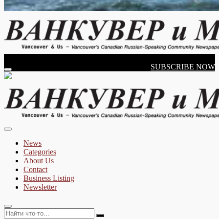
Vancouver's Russian Language Newspaper
Friday, August 07, 2026
SUBSCRIBE NOW
Vancouver & Us
News
Categories
About Us
Contact
Business Listing
Newsletter
Найти