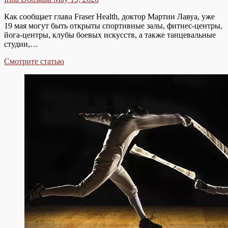
Как сообщает глава Fraser Health, доктор Мартин Лавуа, уже
19 мая могут быть открыты спортивные залы, фитнес-центры,
йога-центры, клубы боевых искусств, а также танцевальные
студии,…
ФИТНЕС-
Смотрите статью
ЦЕНТРЫ
МОГУТ
ОТКРЫТЬСЯ
19
МАЯ.
НО
НЕ
ВЕЗДЕ