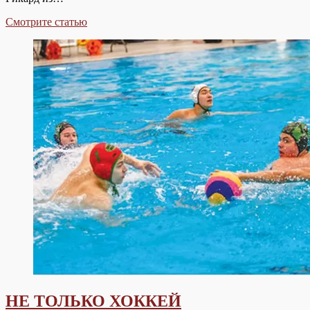
2,830
Смотрите статью
СТУПЕНЕК
–
ЗА
27
МИНУТ
И
38
СЕКУНД
НЕ ТОЛЬКО ХОККЕЙ