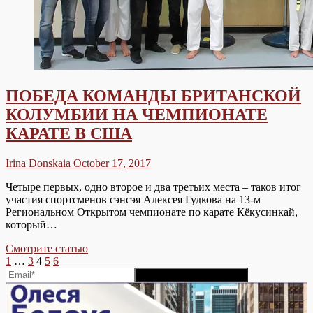
ПОБЕДА КОМАНДЫ БРИТАНСКОЙ
КОЛУМБИИ НА ЧЕМПИОНАТЕ
КАРАТЕ В США
Irina Donskaia
October 17, 2017
Четыре первых, одно второе и два третьих места – таков итог
участия спортсменов сэнсэя Алексея Гудкова на 13-м
Региональном Открытом чемпионате по карате Кёкусинкай,
который…
ПОБЕДА
Смотрите статью
Posts
Previous
Page
Page
Page
Page
Page
Next
КОМАНДЫ
1
…
3
4
5
6
page
page
БРИТАНСКОЙ
pagination
КОЛУМБИИ
НА
ЧЕМПИОНАТЕ