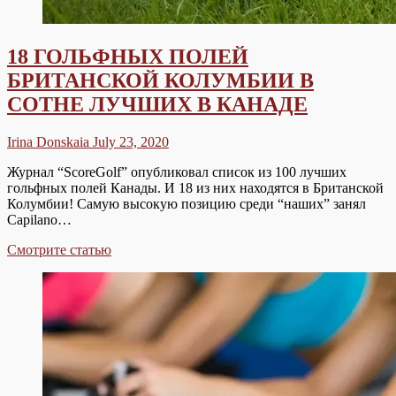
18 ГОЛЬФНЫХ ПОЛЕЙ
БРИТАНСКОЙ КОЛУМБИИ В
СОТНЕ ЛУЧШИХ В КАНАДЕ
Irina Donskaia
July 23, 2020
Журнал “ScoreGolf” опубликовал список из 100 лучших
гольфных полей Канады. И 18 из них находятся в Британской
Колумбии! Самую высокую позицию среди “наших” занял
Capilano…
18
Смотрите статью
ГОЛЬФНЫХ
ПОЛЕЙ
БРИТАНСКОЙ
КОЛУМБИИ
В
СОТНЕ
ЛУЧШИХ
В
КАНАДЕ