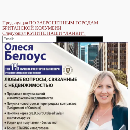
Post
Предыдущая
Предыдущая
ПО ЗАБРОШЕННЫМ ГОРОДАМ
post:
БРИТАНСКОЙ КОЛУМБИИ
navigation
Следующая
Следующая
КУПИТЕ НАШИ “ЛАЙКИ”!
post: