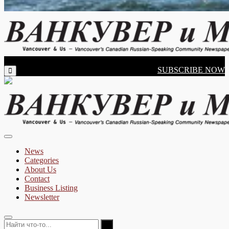
Vancouver's Russian Language Newspaper
Monday, August 10, 2026
SUBSCRIBE NOW
Vancouver & Us
News
Categories
About Us
Contact
Business Listing
Newsletter
Найти