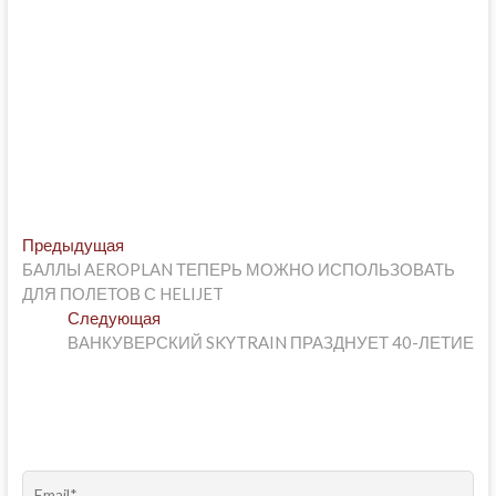
Post
Предыдущая
Предыдущая
post:
БАЛЛЫ AEROPLAN ТЕПЕРЬ МОЖНО ИСПОЛЬЗОВАТЬ
navigation
ДЛЯ ПОЛЕТОВ С HELIJET
Следующая
Следующая
post:
ВАНКУВЕРСКИЙ SKYTRAIN ПРАЗДНУЕТ 40-ЛЕТИЕ