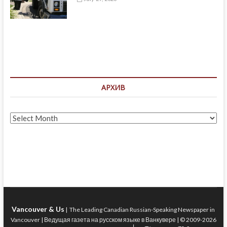
АРХИВ
Архив
Vancouver & Us
| The Leading Canadian Russian-Speaking Newspaper in
Vancouver | Ведущая газета на русском языке в Ванкувере | © 2009-2026