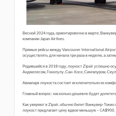
Весной 2024 года, ориентировочно в марте, Ванкуве
компании Japan Airlines.
Прямые рейсы между Vancouver International Airport 
осуществлять для начала три раза в неделю, а зате
Родившийся в 2018 году, лоукост Zipair успешно о
Анджелесом, Гонолулу, Сан-Хосе, Сингапуром, Сеул
Авиапарк лоукоста состоит исключительно из комф
Главный вопрос: насколько дешевле будет долетет
Как уверяют в Zipair, обычно билет Ванкувер-Токио
лоукост предлагает цену вдвое меньшую – CA$900. 