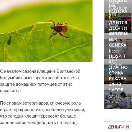
2026
МА,
(ОБЛОЖ
КОТОРА
КИ)
Я
August
ДЛИТСЯ
6, 2026
ДЕСЯТИ
ЛЕТИЯМ
VANCOU
И
VER
GENERA
August
L
2, 2026
HOSPIT
БЕЗ
AL:
ДОМА
ДИАГНО
С началом сезона клещей в Британской
August
СТИКА
Колумбии самое время позаботиться о
2, 2026
РАКА ЗА
24-48
защите домашних питомцев от этих
ЧАСОВ
паразитов.
August
1, 2026
По словам ветеринаров, ключевую роль
играет профилактика, особенно учитывая,
что сегодня клещи переносят больше
заболеваний, чем двадцать лет назад.
ДЕНЬГИ И