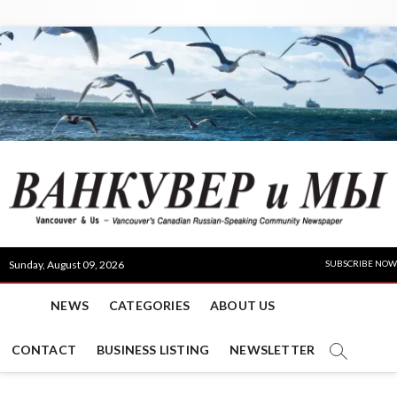
Skip
to
content
V
Sunday, August 09, 2026
SUBSCRIBE NOW
NEWS
CATEGORIES
ABOUT US
CONTACT
BUSINESS LISTING
NEWSLETTER