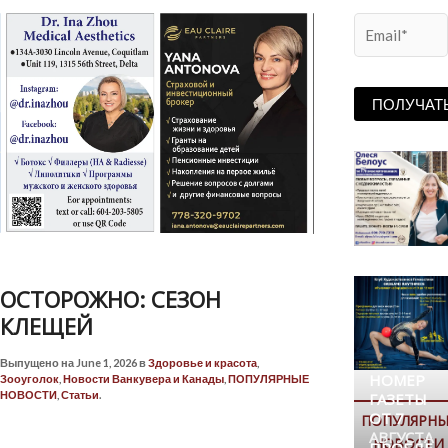
ОСТОРОЖНО: СЕЗОН
КЛЕЩЕЙ
Выпущено на June 1, 2026 в
Здоровье и красота
,
НОМЕР
Зооуголок
,
Новости Ванкувера и Канады
,
ПОПУЛЯРНЫЕ
НОВОСТИ
,
Статьи
.
ГАЗЕТЫ
ОТ 7
ПОПУЛЯРНЫ
АВГУСТА
НОВОСТИ
ПРОБЛЕ