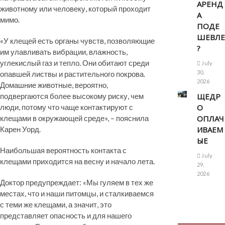
АРЕНД
животному или человеку, который проходит
А
мимо.
ПОДЕ
ШЕВЛЕ
«У клещей есть органы чувств, позволяющие
?
им улавливать вибрации, влажность,
углекислый газ и тепло. Они обитают среди
July
30,
опавшей листвы и растительного покрова.
2026
Домашние животные, вероятно,
подвергаются более высокому риску, чем
ЩЕДР
люди, потому что чаще контактируют с
О
клещами в окружающей среде», – пояснила
ОПЛАЧ
Карен Уорд.
ИВАЕМ
ЫЕ
Наибольшая вероятность контакта с
July
клещами приходится на весну и начало лета.
29,
2026
Доктор предупреждает: «Мы гуляем в тех же
местах, что и наши питомцы, и сталкиваемся
с теми же клещами, а значит, это
представляет опасность и для нашего