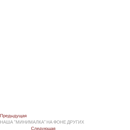
Post
Предыдущая
Предыдущая
post:
НАША “МИНИМАЛКА” НА ФОНЕ ДРУГИХ
navigation
Следующая
Следующая