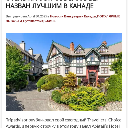
НАЗВАН ЛУЧШИМ В КАНАДЕ
Выпущено на April 30, 2025 в
Новости Ванкувера и Канады
,
ПОПУЛЯРНЫЕ
НОВОСТИ
,
Путешествия
,
Статьи
.
Tripadvisor опубликовал свой ежегодный Travellers’ Choice
Awards, и первую строчку в этом году занял Abigail’s Hotel