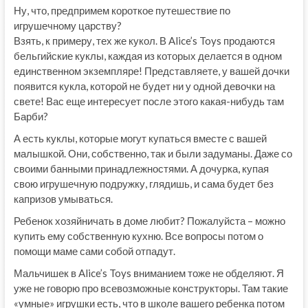
Ну, что, предпримем короткое путешествие по
игрушечному царству?
Взять, к примеру, тех же кукол. В Alice’s Toys продаются
бельгийские куклы, каждая из которых делается в одном
единственном экземпляре! Представляете, у вашей дочки
появится кукла, которой не будет ни у одной девочки на
свете! Вас еще интересует после этого какая-нибудь там
Барби?
А есть куклы, которые могут купаться вместе с вашей
малышкой. Они, собственно, так и были задуманы. Даже со
своими банными принадлежностями. А дочурка, купая
свою игрушечную подружку, глядишь, и сама будет без
капризов умываться.
Ребенок хозяйничать в доме любит? Пожалуйста – можно
купить ему собственную кухню. Все вопросы потом о
помощи маме сами собой отпадут.
Мальчишек в Alice’s Toys вниманием тоже не обделяют. Я
уже не говорю про всевозможные конструкторы. Там такие
«умные» игрушки есть, что в школе вашего ребенка потом