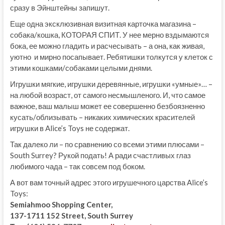
сразу в Эйнштейны запишут.
Еще одна эксклюзивная визитная карточка магазина –
собака/кошка, КОТОРАЯ СПИТ. У нее мерно вздымаются
бока, ее можно гладить и расчесывать – а она, как живая,
уютно и мирно посапывает. Ребятишки толкутся у клеток с
этими кошками/собаками целыми днями.
Игрушки мягкие, игрушки деревянные, игрушки «умные»… –
на любой возраст, от самого несмышленого. И, что самое
важное, ваш малыш может ее совершенно безбоязненно
кусать/облизывать – никаких химических красителей
игрушки в Alice’s Toys не содержат.
Так далеко ли – по сравнению со всеми этими плюсами –
South Surrey? Рукой подать! А ради счастливых глаз
любимого чада – так совсем под боком.
А вот вам точный адрес этого игрушечного царства Alice’s
Toys:
Semiahmoo Shopping Center,
137-1711 152 Street, South Surrey