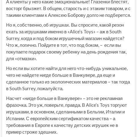
А клиенты у него какие эмоциональные! Глазенки блестят,
восторг брызжет. В общем, старость и с этаким товаром, и с
такими клиентами к Алексею Боброву долго не подберется.
Но я, собственно, об игрушках. Вы спросите, какой резон
ехать за игрушками именно в «Alice’s Toys» – аж в South
Surrey, когда и под боком игрушечный магазин найдется?
Что ж, логично. Пойдите в тот, что под боком, – если вы
покупаете подарок своему ребенку на день рождения так,
для «отмазки».
Но если вы хотите найти для него что-нибудь уникальное,
чего не найдете нигде больше в Ванкувере, да еще и
сделанное только из экологических материалов – так тогда
в South Surrey, пожалуйста.
Насчет «нигде больше в Ванкувере» – это не рекламная
фразочка. Это уж, поверьте, правда. В Alice’s Toys торгуют
игрушками, в основном, сделанными в Бельгии, Италии и
Испании. С европейским сертификатом качества – а
требования в Европе к качеству детских игрушек не в
пример строже здешних.