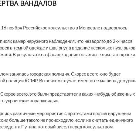
ЕРТВА ВАНДАЛОВ
 на 16 ноября Российское консульство в Монреале подверглось
писях камер наружного наблюдения, что незадолго до 2-х часов
ловек в темной одежде и швырнула в здание несколько пузырьков
жали. В результате на фасаде здания остались кляксы от краски
лом занялась городская полиция. Скорее всего, оно будет
ой полиции RCMP. Во всяком случае, именно ее машина дежурил
 Скорее всего, это были представители каких-нибудь обиженных
быть украинские «оранжоиды».
дились различные мероприятия с протестами против нарушений
сии больше такого не происходило, если не считать единичного
президента Путина, который висел перед консульством.