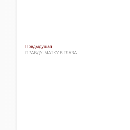
Post
Предыдущая
Предыдущая
post:
ПРАВДУ-МАТКУ В ГЛАЗА
navigation