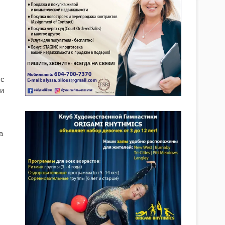
 с
 и
а