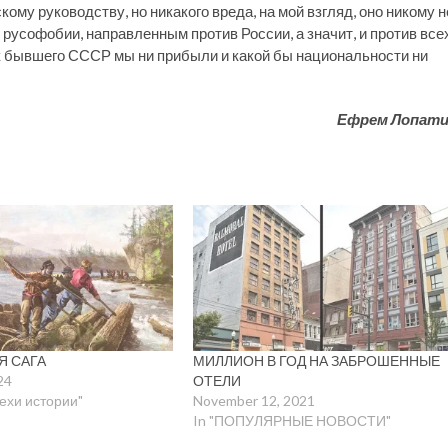
му руководству, но никакого вреда, на мой взгляд, оно никому н
русофобии, направленным против России, а значит, и против все
к бывшего СССР мы ни прибыли и какой бы национальности ни
Ефрем Лопат
Я САГА
МИЛЛИОН В ГОД НА ЗАБРОШЕННЫЕ
24
ОТЕЛИ
вехи истории"
November 12, 2021
In "ПОПУЛЯРНЫЕ НОВОСТИ"