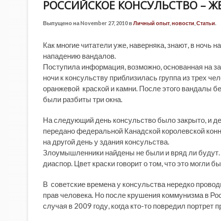
РОССИЙСКОЕ КОНСУЛЬСТВО – Ж
Выпущено на November 27, 2010 в
Личный опыт
,
новости
,
Статьи
.
Как многие читатели уже, наверняка, знают, в ночь
нападению вандалов.
Поступила информация, возможно, основанная на за
ночи к консульству приблизилась группа из трех че
оранжевой краской и камни. После этого вандалы бе
были разбиты три окна.
На следующий день консульство было закрыто, и де
передано федеральной Канадской королевской конн
на другой день у здания консульства.
Злоумышленники найдены не были и вряд ли будут.
диаспор. Цвет краски говорит о том, что это могли 
В советские времена у консульства нередко прово
прав человека. Но после крушения коммунизма в Рос
случая в 2009 году, когда кто-то повредил портрет 