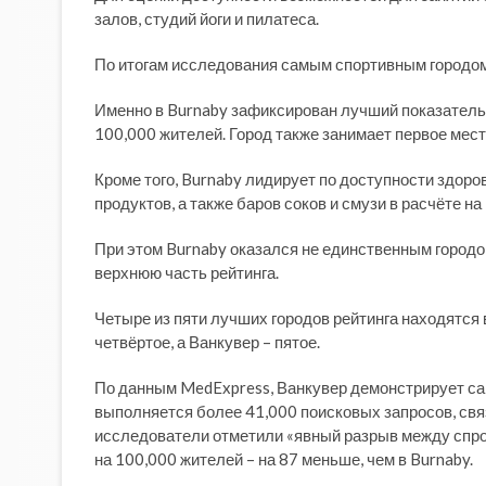
залов, студий йоги и пилатеса.
По итогам исследования самым спортивным городом
Именно в Burnaby зафиксирован лучший показатель 
100,000 жителей. Город также занимает первое место
Кроме того, Burnaby лидирует по доступности здор
продуктов, а также баров соков и смузи в расчёте на
При этом Burnaby оказался не единственным город
верхнюю часть рейтинга.
Четыре из пяти лучших городов рейтинга находятся 
четвёртое, а Ванкувер – пятое.
По данным MedExpress, Ванкувер демонстрирует са
выполняется более 41,000 поисковых запросов, свя
исследователи отметили «явный разрыв между спро
на 100,000 жителей – на 87 меньше, чем в Burnaby.