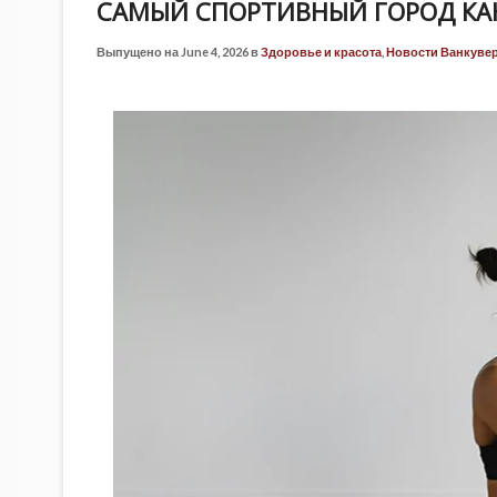
САМЫЙ СПОРТИВНЫЙ ГОРОД К
Выпущено на June 4, 2026 в
Здоровье и красота
,
Новости Ванкувер