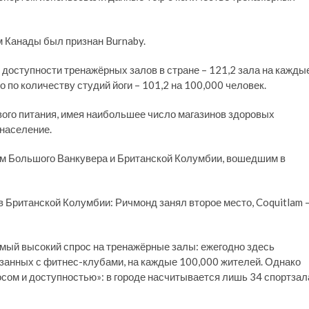
 Канады был признан Burnaby.
доступности тренажёрных залов в стране – 121,2 зала на кажды
 по количеству студий йоги – 101,2 на 100,000 человек.
ового питания, имея наибольшее число магазинов здоровых
 население.
ом Большого Ванкувера и Британской Колумбии, вошедшим в
в Британской Колумбии: Ричмонд занял второе место, Coquitlam 
мый высокий спрос на тренажёрные залы: ежегодно здесь
занных с фитнес-клубами, на каждые 100,000 жителей. Однако
сом и доступностью»: в городе насчитывается лишь 34 спортзал