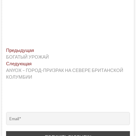
Post
Предыдущая
Предыдущая
post:
БОГАТЫЙ УРОЖАЙ
navigation
Следующая
Следующая
post:
ANYOX – ГОРОД-ПРИЗРАК НА СЕВЕРЕ БРИТАНСКОЙ
КОЛУМБИИ