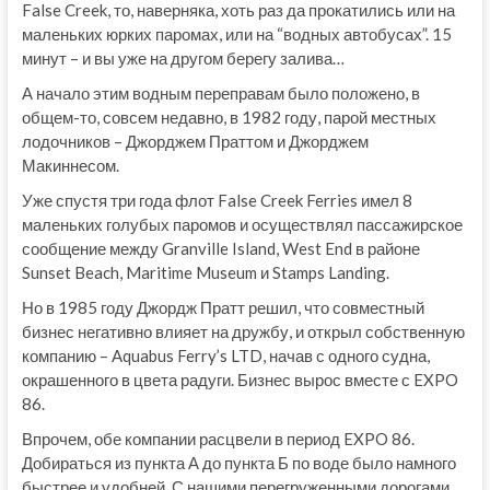
False Creek, то, наверняка, хоть раз да прокатились или на
маленьких юрких паромах, или на “водных автобусах”. 15
минут – и вы уже на другом берегу залива…
А начало этим водным переправам было положено, в
общем-то, совсем недавно, в 1982 году, парой местных
лодочников – Джорджем Праттом и Джорджем
Макиннесом.
Уже спустя три года флот False Creek Ferries имел 8
маленьких голубых паромов и осуществлял пассажирское
сообщение между Granville Island, West End в районе
Sunset Beach, Maritime Museum и Stamps Landing.
Но в 1985 году Джордж Пратт решил, что совместный
бизнес негативно влияет на дружбу, и открыл собственную
компанию – Aquabus Ferry’s LTD, начав с одного судна,
окрашенного в цвета радуги. Бизнес вырос вместе с EXPO
86.
Впрочем, обе компании расцвели в период EXPO 86.
Добираться из пункта А до пункта Б по воде было намного
быстрее и удобней. С нашими перегруженными дорогами