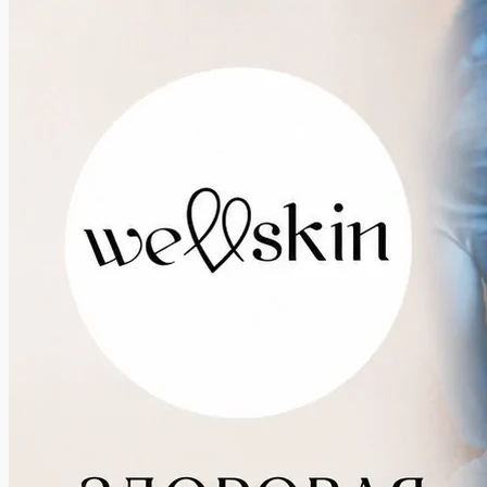
что-
то...