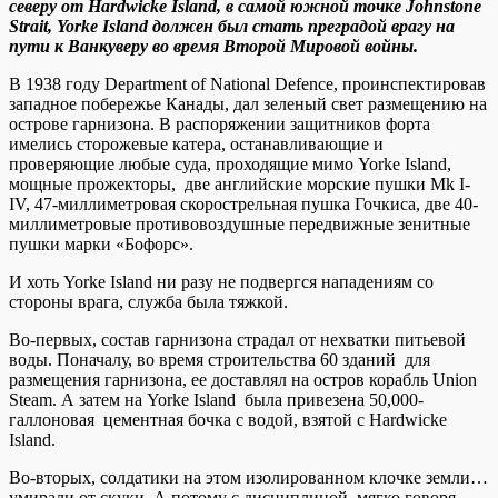
северу от Hardwicke Island, в самой южной точке Johnstone
Strait, Yorke Island должен был стать преградой врагу на
пути к Ванкуверу во время Второй Мировой войны.
В 1938 году Department of National Defence, проинспектировав
западное побережье Канады, дал зеленый свет размещению на
острове гарнизона. В распоряжении защитников форта
имелись сторожевые катера, останавливающие и
проверяющие любые суда, проходящие мимо Yorke Island,
мощные прожекторы, две английские морские пушки Mk I-
IV, 47-миллиметровая скорострельная пушка Гочкиса, две 40-
миллиметровые противовоздушные передвижные зенитные
пушки марки «Бофорс».
И хоть Yorke Island ни разу не подвергся нападениям со
стороны врага, служба была тяжкой.
Во-первых, состав гарнизона страдал от нехватки питьевой
воды. Поначалу, во время строительства 60 зданий для
размещения гарнизона, ее доставлял на остров корабль Union
Steam. А затем на Yorke Island была привезена 50,000-
галлоновая цементная бочка с водой, взятой с Hardwicke
Island.
Во-вторых, солдатики на этом изолированном клочке земли…
умирали от скуки. А потому с дисциплиной, мягко говоря,