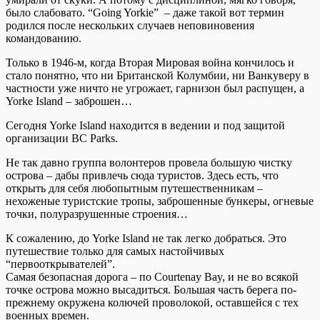
было слабовато. “Going Yorkie” – даже такой вот термин
родился после нескольких случаев неповиновения
командованию.
Только в 1946-м, когда Вторая Мировая война кончилось и
стало понятно, что ни Британской Колумбии, ни Ванкуверу в
частности уже ничто не угрожает, гарнизон был распущен, а
Yorke Island – заброшен…
Сегодня Yorke Island находится в ведении и под защитой
организации BC Parks.
Не так давно группа волонтеров провела большую чистку
острова – дабы привлечь сюда туристов. Здесь есть, что
открыть для себя любопытным путешественникам –
нехоженые туристские тропы, заброшенные бункеры, огневые
точки, полуразрушенные строения…
К сожалению, до Yorke Island не так легко добраться. Это
путешествие только для самых настойчивых
“первооткрывателей”.
Самая безопасная дорога – по Courtenay Bay, и не во всякой
точке острова можно высадиться. Большая часть берега по-
прежнему окружена колючей проволокой, оставшейся с тех
военных времен.