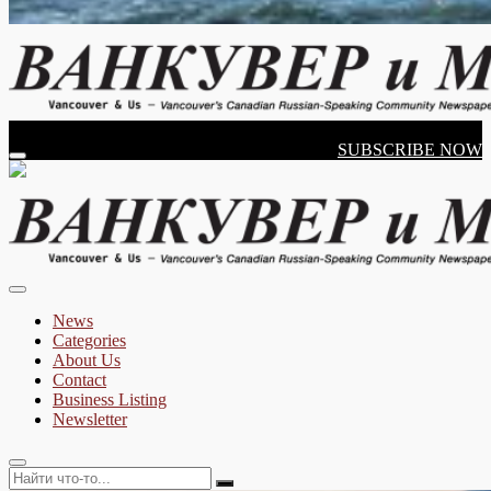
Vancouver's Russian Language Newspaper
Friday, August 07, 2026
SUBSCRIBE NOW
Vancouver & Us
News
Categories
About Us
Contact
Business Listing
Newsletter
Найти