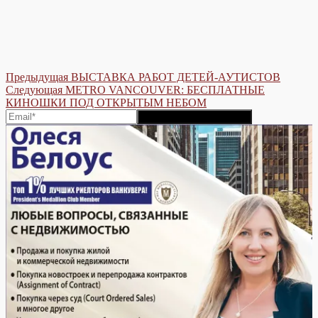
Post
Предыдущая
Предыдущая
ВЫСТАВКА РАБОТ ДЕТЕЙ-АУТИСТОВ
Следующая
post:
Следующая
METRO VANCOUVER: БЕСПЛАТНЫЕ
navigation
post:
КИНОШКИ ПОД ОТКРЫТЫМ НЕБОМ