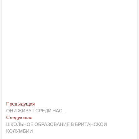
Post
Предыдущая
Предыдущая
post:
ОНИ ЖИВУТ СРЕДИ НАС…
navigation
Следующая
Следующая
post:
ШКОЛЬНОЕ ОБРАЗОВАНИЕ В БРИТАНСКОЙ
КОЛУМБИИ