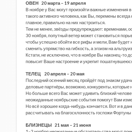
ОВЕН 20 марта – 19 апреля
В ноябре у Вас могут произойти важные изменения в 
такого активного человека, как Вы, перемены всегда
главное, правильно на них настроиться.
Тем не менее, звёзды предупреждают: временами, о
30 ноября, попутный ветер может становиться порыв
чтобы успешно обойти все рифы и мели, Вам будет
сменить упрямство на гибкость, а эгоизм на альтруиз
Кстати, не исключено, что в ноябре Вы наконец-то 
повысит Ваше настроение и укрепит пошатнувшеюся
ТЕЛЕЦ 20 апреля – 20 мая
Последний осенний месяц пройдёт под знаком удачи
деловые партнёры, возможно, конкуренты, которые
Но больше всего Вас может удивить близкий человек
неожиданные ноябрьские события помогут Вам изме
Но всё хорошее когда-нибудь кончается. Вот и в дан
рассчитывать на благосклонность госпожи Фортуны 
БЛИЗНЕЦЫ 21 мая – 21 июня
1–2 ноября неожиданные обстоятельства могут пом