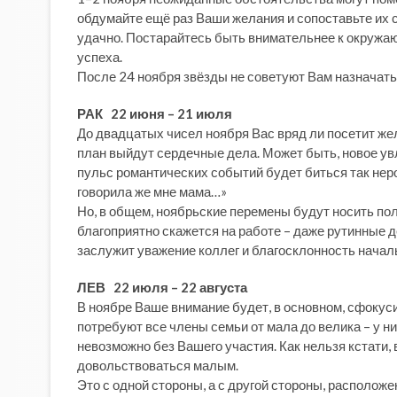
обдумайте ещё раз Ваши желания и сопоставьте их 
удачно. Постарайтесь быть внимательнее к окружа
успеха.
После 24 ноября звёзды не советуют Вам назначать 
РАК 22 июня – 21 июля
До двадцатых чисел ноября Вас вряд ли посетит жел
план выйдут сердечные дела. Может быть, новое увл
пульс романтических событий будет биться так неро
говорила же мне мама…»
Но, в общем, ноябрьские перемены будут носить п
благоприятно скажется на работе – даже рутинные д
заслужит уважение коллег и благосклонность начал
ЛЕВ 22 июля – 22 августа
В ноябре Ваше внимание будет, в основном, сфоку
потребуют все члены семьи от мала до велика – у н
невозможно без Вашего участия. Как нельзя кстати,
довольствоваться малым.
Это с одной стороны, а с другой стороны, расположе