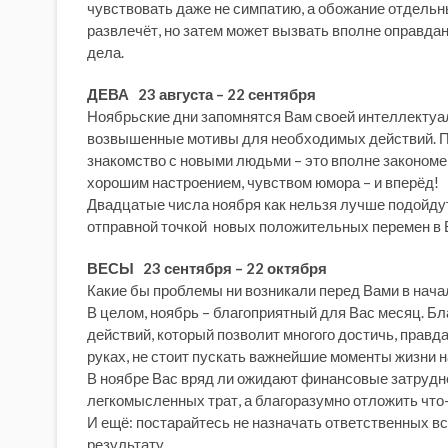
чувствовать даже не симпатию, а обожание отдельн
развлечёт, но затем может вызвать вполне оправда
дела.
ДЕВА 23 августа – 22 сентября
Ноябрьские дни запомнятся Вам своей интеллектуа
возвышенные мотивы для необходимых действий. По
знакомство с новыми людьми – это вполне закономе
хорошим настроением, чувством юмора – и вперёд!
Двадцатые числа ноября как нельзя лучше подойдут
отправной точкой новых положительных перемен в 
ВЕСЫ 23 сентября – 22 октября
Какие бы проблемы ни возникали перед Вами в нача
В целом, ноябрь – благоприятный для Вас месяц. Бл
действий, который позволит многого достичь, правда
руках, не стоит пускать важнейшие моменты жизни н
В ноябре Вас вряд ли ожидают финансовые затрудн
легкомысленных трат, а благоразумно отложить что-
И ещё: постарайтесь не назначать ответственных в
результату.