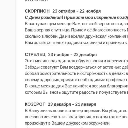
СКОРПИОН 23 октября – 22 ноября
С Днем рождения! Примите мои искренние позд
В наступающем месяце Вам, по всей вероятности, захо
Ваша верная спутница. Причем её благосклонность 
сколько в любви. Да и весёлая дружеская компания 
Вам остаётся только радоваться жизни и принимать
СТРЕЛЕЦ 23 ноября – 22 декабря
Этот месяц подходит для обдумывания и пересмотра 
Звёзды советуют Вам воздержаться от активных дейс
особая осмотрительность и осторожность в делах: 
своему здоровью, примите необходимые профилакт
В конце месяца для Вас начнётся весьма благоприят
которым Вы вновь ощутите радость и почувствуете в
КОЗЕРОГ 23 декабря – 21 января
В Вашу жизнь ворвется ветер перемен. Вы убедитес
внезапно исчезать из поля зрения, а потом так же н
произойдут в Вашем дружеском окружении.