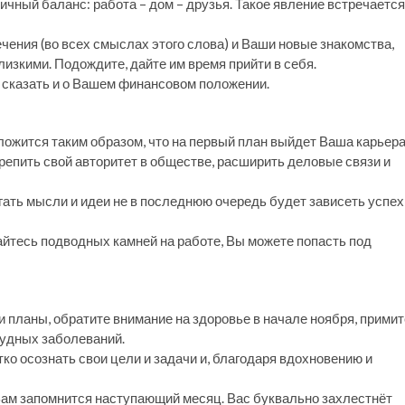
чный баланс: работа – дом – друзья. Такое явление встречается
ения (во всех смыслах этого слова) и Ваши новые знакомства,
изкими. Подождите, дайте им время прийти в себя.
о сказать и о Вашем финансовом положении.
ложится таким образом, что на первый план выйдет Ваша карьера
крепить свой авторитет в обществе, расширить деловые связи и
гать мысли и идеи не в последнюю очередь будет зависеть успех
йтесь подводных камней на работе, Вы можете попасть под
 планы, обратите внимание на здоровье в начале ноября, примит
удных заболеваний.
ко осознать свои цели и задачи и, благодаря вдохновению и
 Вам запомнится наступающий месяц. Вас буквально захлестнёт