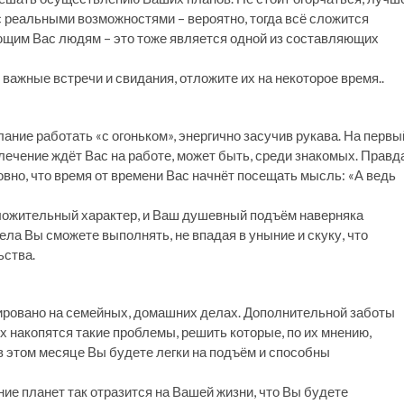
с реальными возможностями – вероятно, тогда всё сложится
ющим Вас людям – это тоже является одной из составляющих
важные встречи и свидания, отложите их на некоторое время..
ание работать «с огоньком», энергично засучив рукава. На первы
ечение ждёт Вас на работе, может быть, среди знакомых. Правда
вно, что время от времени Вас начнёт посещать мысль: «А ведь
оложительный характер, и Ваш душевный подъём наверняка
ела Вы сможете выполнять, не впадая в уныние и скуку, что
ьства.
сировано на семейных, домашних делах. Дополнительной заботы
их накопятся такие проблемы, решить которые, по их мнению,
 в этом месяце Вы будете легки на подъём и способны
ние планет так отразится на Вашей жизни, что Вы будете