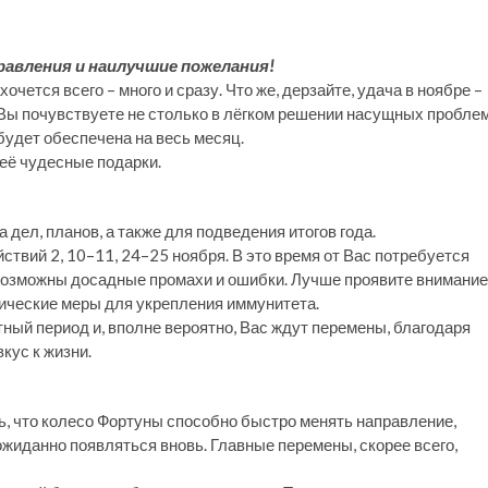
равления и наилучшие пожелания!
чется всего – много и сразу. Что же, дерзайте, удача в ноябре –
Вы почувствуете не столько в лёгком решении насущных проблем
будет обеспечена на весь месяц.
 её чудесные подарки.
дел, планов, а также для подведения итогов года.
твий 2, 10–11, 24–25 ноября. В это время от Вас потребуется
возможны досадные промахи и ошибки. Лучше проявите внимание
ические меры для укрепления иммунитета.
ный период и, вполне вероятно, Вас ждут перемены, благодаря
кус к жизни.
ь, что колесо Фортуны способно быстро менять направление,
еожиданно появляться вновь. Главные перемены, скорее всего,