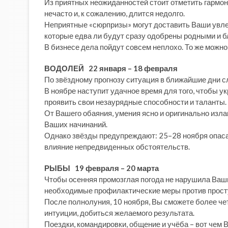
Из приятных неожиданностей стоит отметить гармони
нечасто и, к сожалению, длится недолго.
Неприятные «сюрпризы» могут доставить Ваши увлеч
которые едва ли будут сразу одобрены родными и бл
В бизнесе дела пойдут совсем неплохо. То же можн
ВОДОЛЕЙ 22 января – 18 февраля
По звёздному прогнозу ситуация в ближайшие дни с
В ноябре наступит удачное время для того, чтобы у
проявить свои незаурядные способности и таланты.
От Вашего обаяния, умения ясно и оригинально изла
Ваших начинаний.
Однако звёзды предупреждают: 25–28 ноября опаса
влияние непредвиденных обстоятельств.
РЫБЫ 19 февраля – 20 марта
Чтобы осенняя промозглая погода не нарушила Ваши
необходимые профилактические меры против прост
После полнолуния, 10 ноября, Вы сможете более чет
интуиции, добиться желаемого результата.
Поездки, командировки, общение и учёба – вот чем