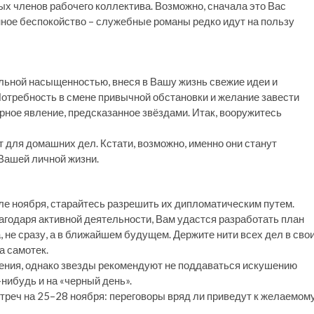
ых членов рабочего коллектива. Возможно, сначала это Вас
нное беспокойство – служебные романы редко идут на пользу
льной насыщенностью, внеся в Вашу жизнь свежие идеи и
требность в смене привычной обстановки и желание завести
рное явление, предсказанное звёздами. Итак, вооружитесь
 для домашних дел. Кстати, возможно, именно они станут
Вашей личной жизни.
ле ноября, старайтесь разрешить их дипломатическим путем.
агодаря активной деятельности, Вам удастся разработать план
, не сразу, а в ближайшем будущем. Держите нити всех дел в сво
а самотек.
ения, однако звезды рекомендуют не поддаваться искушению
нибудь и на «черный день».
стреч на 25–28 ноября: переговоры вряд ли приведут к желаемом