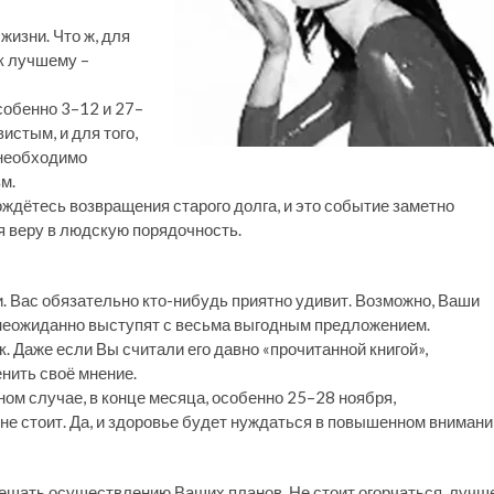
жизни. Что ж, для
 к лучшему –
собенно 3–12 и 27–
истым, и для того,
 необходимо
м.
дождётесь возвращения старого долга, и это событие заметно
 веру в людскую порядочность.
. Вас обязательно кто-нибудь приятно удивит. Возможно, Ваши
 неожиданно выступят с весьма выгодным предложением.
. Даже если Вы считали его давно «прочитанной книгой»,
нить своё мнение.
ном случае, в конце месяца, особенно 25–28 ноября,
не стоит. Да, и здоровье будет нуждаться в повышенном внимани
ешать осуществлению Ваших планов. Не стоит огорчаться, лучш