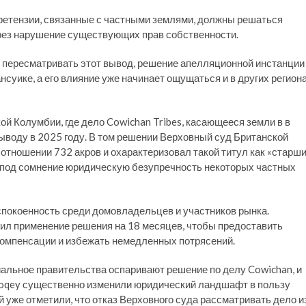
претензии, связанные с частными землями, должны решаться
ерез нарушение существующих прав собственности.
 пересматривать этот вывод, решение апелляционной инстанции
суике, а его влияние уже начинает ощущаться и в других регион
й Колумбии, где дело Cowichan Tribes, касающееся земли в в
ыводу в 2025 году. В том решении Верховный суд Британской
 отношении 732 акров и охарактеризовал такой титул как «старш
ило под сомнение юридическую безупречность некоторых частных
покоенность среди домовладельцев и участников рынка.
ил применение решения на 18 месяцев, чтобы предоставить
омпенсации и избежать немедленных потрясений.
иальное правительства оспаривают решение по делу Cowichan, и
toqey существенно изменили юридический ландшафт в пользу
уже отметили, что отказ Верховного суда рассматривать дело и