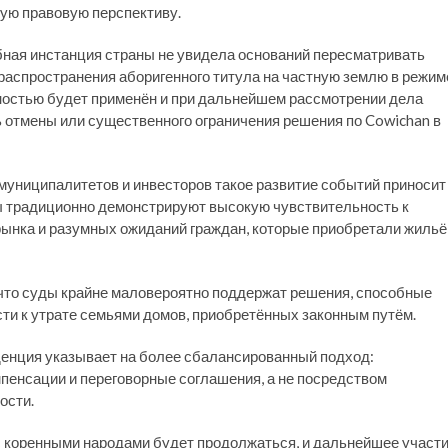
ую правовую перспективу.
бная инстанция страны не увидела оснований пересматривать
распространения аборигенного титула на частную землю в режим
ятностью будет применён и при дальнейшем рассмотрении дела
ть отмены или существенного ограничения решения по Cowichan в
 муниципалитетов и инвесторов такое развитие событий приносит
ы традиционно демонстрируют высокую чувствительность к
рынка и разумных ожиданий граждан, которые приобретали жильё
 что суды крайне маловероятно поддержат решения, способные
ти к утрате семьями домов, приобретённых законным путём.
нция указывает на более сбалансированный подход:
пенсации и переговорные соглашения, а не посредством
ости.
с коренными народами будет продолжаться, и дальнейшее участ