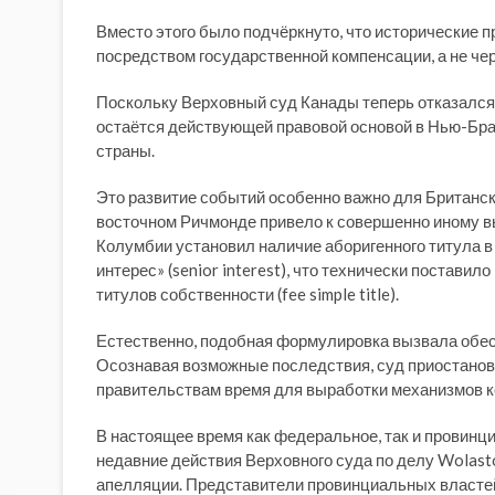
Вместо этого было подчёркнуто, что исторические 
посредством государственной компенсации, а не ч
Поскольку Верховный суд Канады теперь отказался
остаётся действующей правовой основой в Нью-Бран
страны.
Это развитие событий особенно важно для Британско
восточном Ричмонде привело к совершенно иному в
Колумбии установил наличие аборигенного титула в
интерес» (senior interest), что технически постав
титулов собственности (fee simple title).
Естественно, подобная формулировка вызвала обес
Осознавая возможные последствия, суд приостанов
правительствам время для выработки механизмов к
В настоящее время как федеральное, так и провинц
недавние действия Верховного суда по делу Wolas
апелляции. Представители провинциальных властей 