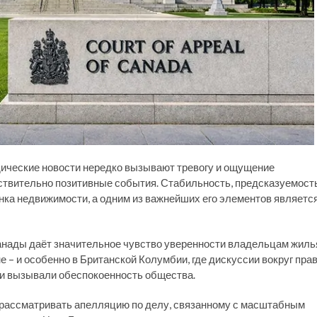
идические новости нередко вызывают тревогу и ощущение
ствительно позитивные события. Стабильность, предсказуемост
ка недвижимости, а одним из важнейших его элементов являетс
анады даёт значительное чувство уверенности владельцам жиль
е – и особенно в Британской Колумбии, где дискуссии вокруг пра
ти вызывали обеспокоенность общества.
 рассматривать апелляцию по делу, связанному с масштабным