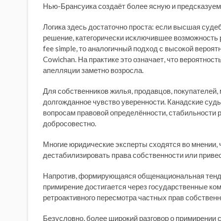
Нью-Брансуика создаёт более ясную и предсказуем
Логика здесь достаточно проста: если высшая суде
решение, категорически исключившее возможность 
fee simple, то аналогичный подход с высокой веро
Cowichan. На практике это означает, что вероятнос
апелляции заметно возросла.
Для собственников жилья, продавцов, покупателей,
долгожданное чувство уверенности. Канадские суд
вопросам правовой определённости, стабильности 
добросовестно.
Многие юридические эксперты сходятся во мнении,
дестабилизировать права собственности или привес
Напротив, формирующаяся общенациональная тенде
примирение достигается через государственные ком
ретроактивного пересмотра частных прав собственн
Безусловно, более широкий разговор о примирении 