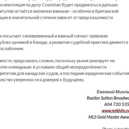
и апелляция по делу Cowichan будет продвигаться дальше.
итулов остаётся жизненно важным – особенно в Британской
ции в значительной степени зависят от предсказуемости
а посылает своевременный и важный сигнал: правовая
убоко ценимой в Канаде, а развитие судебной практики движется
 ослабления.
мости, предсказать сложно, поскольку рынок реагирует на
олее очевидным: в условиях общей неопределённости
ритетом для канадских судов, а последние юридические событи
вство уверенности и доверия к будущему.
Евгений Михл
Realtor Sutton Broadw
604 720 53
www.mikhlin.n
MLS Gold Master Awa