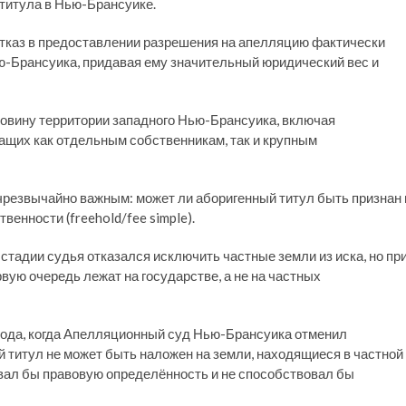
 титула в Нью-Брансуике.
отказ в предоставлении разрешения на апелляцию фактически
ю-Брансуика, придавая ему значительный юридический вес и
ловину территории западного Нью-Брансуика, включая
щих как отдельным собственникам, так и крупным
резвычайно важным: может ли аборигенный титул быть признан 
енности (freehold/fee simple).
 стадии судья отказался исключить частные земли из иска, но пр
рвую очередь лежат на государстве, а не на частных
года, когда Апелляционный суд Нью-Брансуика отменил
 титул не может быть наложен на земли, находящиеся в частной
ывал бы правовую определённость и не способствовал бы