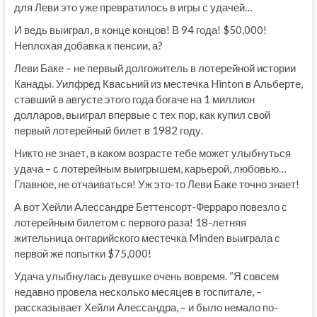
для Леви это уже превратилось в игры с удачей…
И ведь выиграл, в конце концов! В 94 года! $50,000!
Неплохая добавка к пенсии, а?
Леви Баке – не первый долгожитель в лотерейной истории
Канады. Уилфред Квасьний из местечка Hinton в Альберте,
ставший в августе этого года богаче на 1 миллион
долларов, выиграл впервые с тех пор, как купил свой
первый лотерейный билет в 1982 году.
Никто не знает, в каком возрасте тебе может улыбнуться
удача – с лотерейным выигрышем, карьерой, любовью…
Главное, не отчаиваться! Уж это-то Леви Баке точно знает!
А вот Хейли Алессандре Беттенсорт-Ферраро повезло с
лотерейным билетом с первого раза! 18-летняя
жительница онтарийского местечка Minden выиграла с
первой же попытки $75,000!
Удача улыбнулась девушке очень вовремя. “Я совсем
недавно провела несколько месяцев в госпитале, –
рассказывает Хейли Алессандра, – и было немало по-