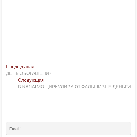
Post
Предыдущая
Предыдущая
post:
ДЕНЬ ОБОГАЩЕНИЯ
navigation
Следующая
Следующая
post:
В NANAIMO ЦИРКУЛИРУЮТ ФАЛЬШИВЫЕ ДЕНЬГИ