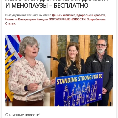
И МЕНОПАУЗЫ – БЕСПЛАТНО
Выпущено на February 26, 2026 в
Деньги и бизнес
,
Здоровье и красота
,
Новости Ванкувера и Канады
,
ПОПУЛЯРНЫЕ НОВОСТИ
,
Потребитель
,
Статьи
.
Отличные новости!