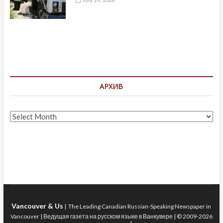
АРХИВ
Архив
Vancouver & Us
| The Leading Canadian Russian-Speaking Newspaper in
Vancouver | Ведущая газета на русском языке в Ванкувере | © 2009-2026