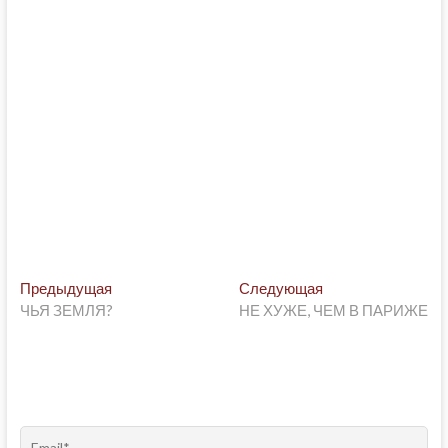
Post
Предыдущая
Следующая
Предыдущая
Следующая
post:
post:
ЧЬЯ ЗЕМЛЯ?
НЕ ХУЖЕ, ЧЕМ В ПАРИЖЕ
navigation