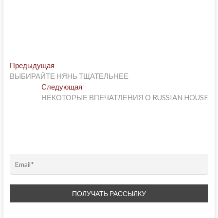
Post
Предыдущая
Предыдущая
post:
ВЫБИРАЙТЕ НЯНЬ ТЩАТЕЛЬНЕЕ
navigation
Следующая
Следующая
post:
НЕКОТОРЫЕ ВПЕЧАТЛЕНИЯ О RUSSIAN HOUSE