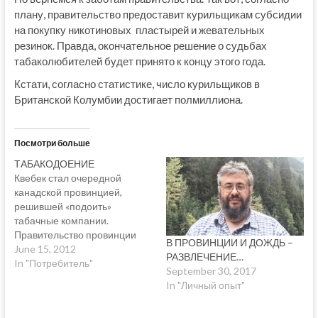
плану, правительство предоставит курильщикам субсидии
на покупку никотиновых пластырей и жевательных
резинок. Правда, окончательное решение о судьбах
табаколюбителей будет принято к концу этого года.
Кстати, согласно статистике, число курильщиков в
Британской Колумбии достигает полмиллиона.
Посмотри больше
ТАБАКОДОЕНИЕ
Квебек стал очередной
канадской провинцией,
решившей «подоить»
табачные компании.
Правительство провинции
В ПРОВИНЦИИ И ДОЖДЬ –
подало иск в Верховный суд
June 15, 2012
РАЗВЛЕЧЕНИЕ…
Квебека, требуя от десяти
In "Потребитель"
September 30, 2017
крупнейших табачных
In "Личный опыт"
компаний выплатить $60.7
млрд. в качестве