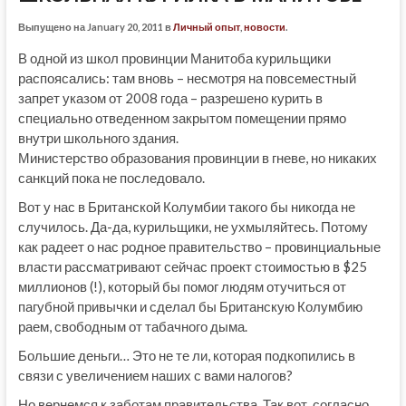
Выпущено на January 20, 2011 в
Личный опыт
,
новости
.
В одной из школ провинции Манитоба курильщики
распоясались: там вновь – несмотря на повсеместный
запрет указом от 2008 года – разрешено курить в
специально отведенном закрытом помещении прямо
внутри школьного здания.
Министерство образования провинции в гневе, но никаких
санкций пока не последовало.
Вот у нас в Британской Колумбии такого бы никогда не
случилось. Да-да, курильщики, не ухмыляйтесь. Потому
как радеет о нас родное правительство – провинциальные
власти рассматривают сейчас проект стоимостью в $25
миллионов (!), который бы помог людям отучиться от
пагубной привычки и сделал бы Британскую Колумбию
раем, свободным от табачного дыма.
Большие деньги… Это не те ли, которая подкопились в
связи с увеличением наших с вами налогов?
Но вернемся к заботам правительства. Так вот, согласно