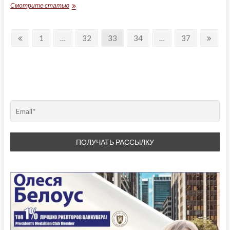
ТЮРЕМНАЯ
Смотрите статью
СТАТИСТИКА
Posts
Previous
Page
Page
Page
Page
Page
Next
1
…
32
33
34
…
37
page
page
pagination