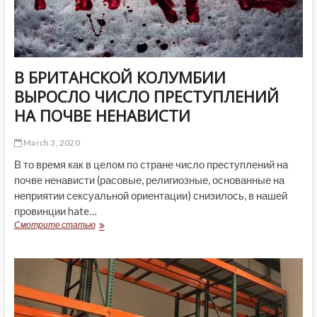
В БРИТАНСКОЙ КОЛУМБИИ
ВЫРОСЛО ЧИСЛО ПРЕСТУПЛЕНИЙ
НА ПОЧВЕ НЕНАВИСТИ
March 3, 2020
В то время как в целом по стране число преступлений на
почве ненависти (расовые, религиозные, основанные на
неприятии сексуальной ориентации) снизилось, в нашей
провинции hate…
В
Смотрите статью
БРИТАНСКОЙ
КОЛУМБИИ
ВЫРОСЛО
ЧИСЛО
ПРЕСТУПЛЕНИЙ
НА
ПОЧВЕ