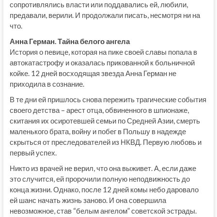
сопротивлялись власти или поддавались ей, любили,
предавали, верили. И продолжали писать, несмотря ни на
что.
Анна Герман. Тайна белого ангела
История о певице, которая на пике своей славы попала в
автокатастрофу и оказалась прикованной к больничной
койке. 12 дней восходящая звезда Анна Герман не
приходила в сознание.
В те дни ей пришлось снова пережить трагические события
своего детства – арест отца, обвиненного в шпионаже,
скитания их осиротевшей семьи по Средней Азии, смерть
маленького брата, войну и побег в Польшу в надежде
скрыться от преследователей из НКВД. Первую любовь и
первый успех.
Никто из врачей не верил, что она выживет. А, если даже
это случится, ей пророчили полную неподвижность до
конца жизни. Однако, после 12 дней комы небо даровало
ей шанс начать жизнь заново. И она совершила
невозможное, став “белым ангелом” советской эстрады.