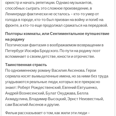
оркестр и начать репетиции. Однако музыкантов,
способных сыграть это сложное произведение, в
Ленинграде фактически не осталось – кто-то умер от
голода в городе, кто-то был призван на войну и погиб на
фронте, а кто-то еще продолжал сражаться на передовой.
Полторы комнаты, или Сентиментальное путешествие
на родину
Поэтическая фантазия о воображаемом возвращении в
Петербург Иосифа Бродского. По пути на родину поэт
вспоминает о своем детстве, юности и отрочестве.
Таинственная страсть
По одноименному роману Василия Аксенова. Герои
сериала носят вымышленные имена, но за ними без труда
угадываются реальные люди, которых все прекрасно
знают: Роберт Рождественский, Евгений Евтушенко,
Андрей Вознесенский, Булат Окуджава, Белла
Ахмадулина, Владимир Высоцкий, Эрнст Неизвестный,
сам Василий Аксенов и другие.
Фильм рассказывает о том, как жили эти люди –