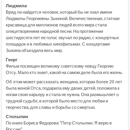
Людмила
Вряд ли найдется человек, который бы не знал имени
Людмилы Георгиевны Зыкиной. Величественная, статная
красавица для миллионов людей всего мира стала
олицетворением народной песни. На протяжении
шестидесяти лет ее голос звучал по радио, с концертных
площадок и в любимых кинофильмах. С концертами
Зыкина объездила весь мир.
Георг
Фильм посвящен великому советскому певцу Георгию
Отсу. Мало кто знает, какой на самом деле была его жизнь.
Об этом может рассказать женщина, которая более 20 лет
была женой Отса, подарила ему двоих детей, положила к
ногам свою карьеру и стала не нужна. Она размышляет о
трудной судьбе, в которой было место для любви и
творчества, для славы и борьбы со смертью.
Столыпин
По книге Бориса Федорова “Петр Столыпин: Я верю в
Россию”.