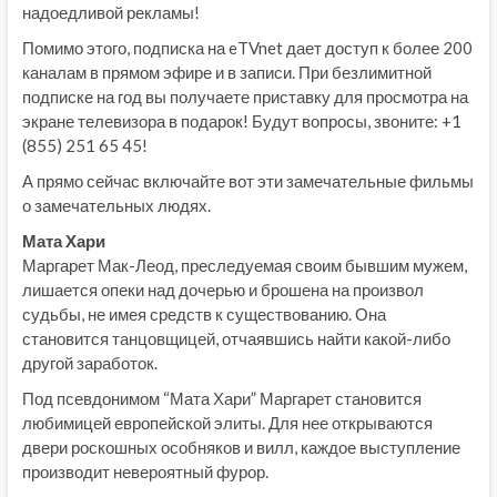
надоедливой рекламы!
Помимо этого, подписка на eTVnet дает доступ к более 200
каналам в прямом эфире и в записи. При безлимитной
подписке на год вы получаете приставку для просмотра на
экране телевизора в подарок! Будут вопросы, звоните: +1
(855) 251 65 45!
А прямо сейчас включайте вот эти замечательные фильмы
о замечательных людях.
Мата Хари
Маргарет Мак-Леод, преследуемая своим бывшим мужем,
лишается опеки над дочерью и брошена на произвол
судьбы, не имея средств к существованию. Она
становится танцовщицей, отчаявшись найти какой-либо
другой заработок.
Под псевдонимом “Мата Хари” Маргарет становится
любимицей европейской элиты. Для нее открываются
двери роскошных особняков и вилл, каждое выступление
производит невероятный фурор.