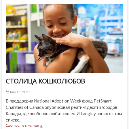
ЧАСТО
ЗАДЕРЖИВАЮТ
РЕЙСЫ
В
АЭРОПОРТУ
ВАНКУВЕРА?
СТОЛИЦА КОШКОЛЮБОВ
July 15, 2025
В преддверии National Adoption Week фонд PetSmart
Charities of Canada опубликовал рейтинг десяти городов
Канады, где особенно любят кошек. И Langley занял в этом
списке…
СТОЛИЦА
Смотрите статью