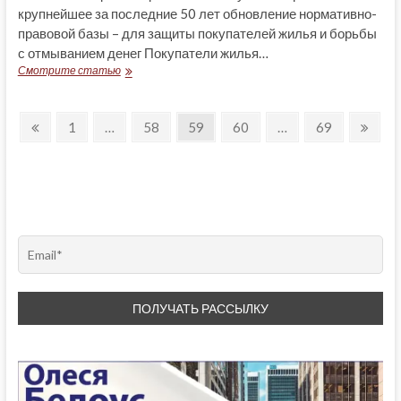
крупнейшее за последние 50 лет обновление нормативно-
правовой базы – для защиты покупателей жилья и борьбы
с отмыванием денег Покупатели жилья…
ДЕЛА
Смотрите статью
ИПОТЕЧНЫЕ:
ГРЯДУТ
Posts
ПЕРЕМЕНЫ
Previous
Page
Page
Page
Page
Page
Next
1
…
58
59
60
…
69
page
page
pagination