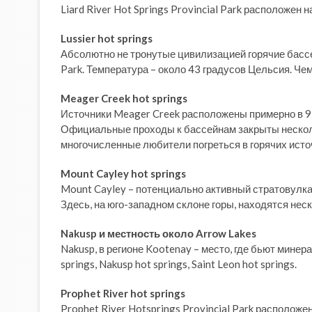
Liard River Hot Springs Provincial Park расположен 
Lussier hot springs
Абсолютно не тронутые цивилизацией горячие бассе
Park. Температура – около 43 градусов Цельсия. Чем
Meager Creek hot springs
Источники Meager Creek расположены примерно в 95
Официальные проходы к бассейнам закрыты несколь
многочисленные любители погреться в горячих исто
Mount Cayley hot springs
Mount Cayley – потенциально активный стратовулкан
Здесь, на юго-западном склоне горы, находятся неск
Nakusp и местность около Arrow Lakes
Nakusp, в регионе Kootenay – место, где бьют минера
springs, Nakusp hot springs, Saint Leon hot springs.
Prophet River hot springs
Prophet River Hotsprings Provincial Park расположен