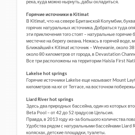
река, куда можно нырнуть, дабы охладиться.
Горячие источники в Kitimat
В Kitimat, что на севере Британской Колумбии, букв
горячих натуральных источника. Добраться туда опя
эти приключения того стоят – натуральные горячи
местечке на берегу океана. Нежась в горячей воде, 
Ближайший к Kitimat источник – Weewanie, около 38 
около 80 километров от города, в Devastation Chann
Все три расположены на территории Haisla First Nat
Lakelse hot springs
Горячие источники Lakelse еще называют Mount Layt
километров на юг от Terrace, на восточном побережье
Liard River hot springs
Здесь два природных бассейна, один из которых втор
Beta Pool – от 42 до 52 градусов Цельсия.
Правда, в 2013 году из-за большого количества по
Удобства рядом с натуральными бассейнами Liard 
колясках, детские площадки, туалеты.