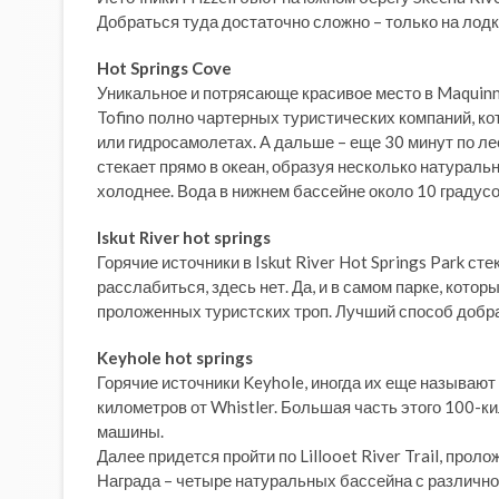
Добраться туда достаточно сложно – только на лодк
Hot Springs Cove
Уникальное и потрясающе красивое место в Maquinna 
Tofino полно чартерных туристических компаний, ко
или гидросамолетах. А дальше – еще 30 минут по лес
стекает прямо в океан, образуя несколько натуральн
холоднее. Вода в нижнем бассейне около 10 градус
Iskut River hot springs
Горячие источники в Iskut River Hot Springs Park с
расслабиться, здесь нет. Да, и в самом парке, которы
проложенных туристских троп. Лучший способ добра
Keyhole hot springs
Горячие источники Keyhole, иногда их еще называют 
километров от Whistler. Большая часть этого 100-к
машины.
Далее придется пройти по Lillooet River Trail, про
Награда – четыре натуральных бассейна с различной