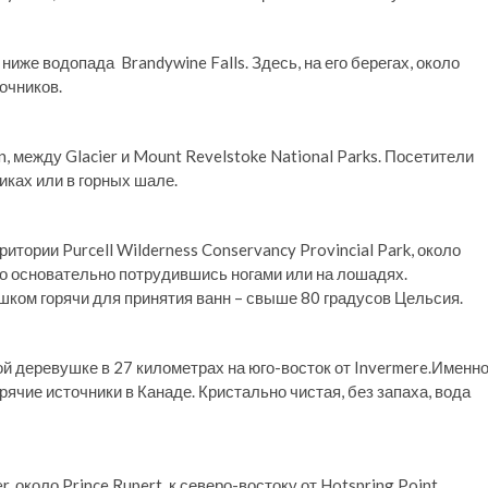
 ниже водопада Brandywine Falls. Здесь, на его берегах, около
очников.
n, между Glacier и Mount Revelstoke National Parks. Посетители
иках или в горных шале.
тории Purcell Wilderness Conservancy Provincial Park, около
ько основательно потрудившись ногами или на лошадях.
ишком горячи для принятия ванн – свыше 80 градусов Цельсия.
й деревушке в 27 километрах на юго-восток от Invermere.Именн
чие источники в Канаде. Кристально чистая, без запаха, вода
, около Prince Rupert, к северо-востоку от Hotspring Point.