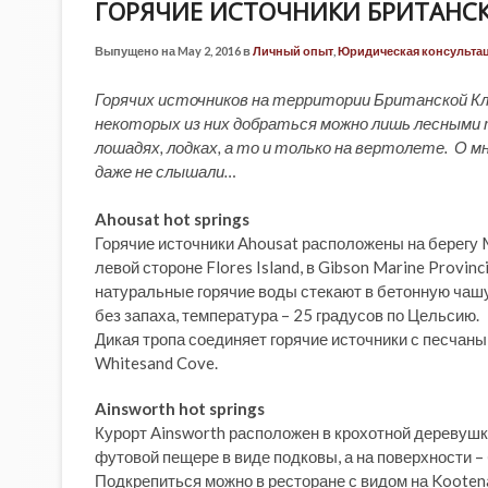
ГОРЯЧИЕ ИСТОЧНИКИ БРИТАНС
Выпущено на May 2, 2016 в
Личный опыт
,
Юридическая консульта
Горячих источников на территории Британской Кл
некоторых из них добраться можно лишь лесными 
лошадях, лодках, а то и только на вертолете. О мн
даже не слышали…
Ahousat hot springs
Горячие источники Ahousat расположены на берегу Ma
левой стороне Flores Island, в Gibson Marine Provinci
натуральные горячие воды стекают в бетонную чашу
без запаха, температура – 25 градусов по Цельсию.
Дикая тропа соединяет горячие источники с песчан
Whitesand Cove.
Ainsworth hot springs
Курорт Ainsworth расположен в крохотной деревушк
футовой пещере в виде подковы, а на поверхности 
Подкрепиться можно в ресторане с видом на Kootena