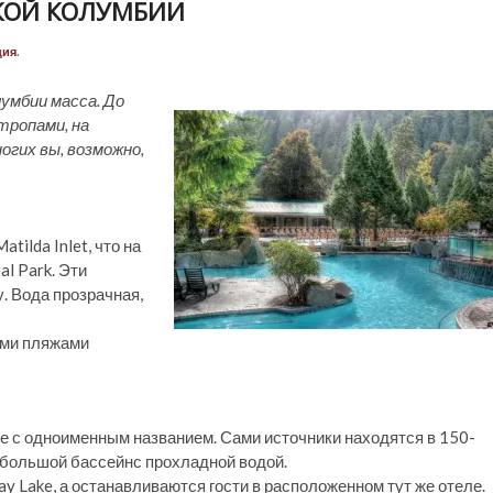
КОЙ КОЛУМБИИ
ция
.
умбии масса. До
тропами, на
огих вы, возможно,
tilda Inlet, что на
al Park. Эти
. Вода прозрачная,
ыми пляжами
е с одноименным названием. Сами источники находятся в 150-
– большой бассейнс прохладной водой.
y Lake, а останавливаются гости в расположенном тут же отеле.