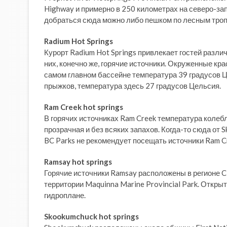
Highway и примерно в 250 километрах на северо-запа
добраться сюда можно либо пешком по лесным троп
Radium Hot Springs
Курорт Radium Hot Springs привлекает гостей разл
них, конечно же, горячие источники. Окруженные кра
самом главном бассейне температура 39 градусов Ц
прыжков, температура здесь 27 градусов Цельсия.
Ram Creek hot springs
В горячих источниках Ram Creek температура колеб
прозрачная и без всяких запахов. Когда-то сюда от S
BC Parks не рекомендует посещать источники Ram Cr
Ramsay hot springs
Горячие источники Ramsay расположены в регионе Cl
территории Maquinna Marine Provincial Park. Открыт
гидроплане.
Skookumchuck hot springs