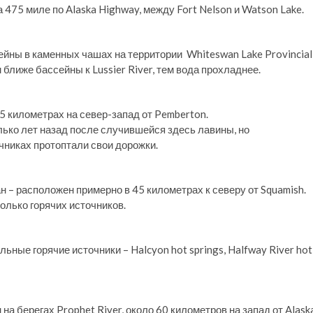
на 475 миле по Alaska Highway, между Fort Nelson и Watson Lake.
йны в каменных чашах на территории Whiteswan Lake Provincial
 ближе бассейны к Lussier River, тем вода прохладнее.
 километрах на север-запад от Pemberton.
ко лет назад после случившейся здесь лавины, но
чниках протоптали свои дорожки.
 – расположен примерно в 45 километрах к северу от Squamish.
олько горячих источников.
льные горячие источники – Halcyon hot springs, Halfway River hot
 на берегах Prophet River, около 60 километров на запад от Alask