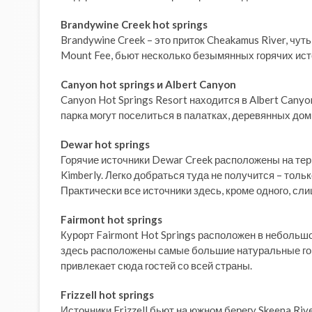
Brandywine Creek hot springs
Brandywine Creek – это приток Cheakamus River, чуть
Mount Fee, бьют несколько безымянных горячих ист
Canyon hot springs и Albert Canyon
Canyon Hot Springs Resort находится в Albert Canyo
парка могут поселиться в палатках, деревянных дом
Dewar hot springs
Горячие источники Dewar Creek расположены на терри
Kimberly. Легко добраться туда не получится – тол
Практически все источники здесь, кроме одного, сл
Fairmont hot springs
Курорт Fairmont Hot Springs расположен в небольшо
здесь расположены самые большие натуральные горя
привлекает сюда гостей со всей страны.
Frizzell hot springs
Источники Frizzell бьют на южном берегу Skeena River