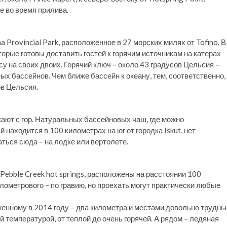
е во время прилива.
Provincial Park, расположенное в 27 морских милях от Tofino. В
торые готовы доставить гостей к горячим источникам на катерах
у на своих двоих. Горячий ключ – около 43 градусов Цельсия –
ых бассейнов. Чем ближе бассейн к океану, тем, соответственно,
ов Цельсия.
текают с гор. Натуральных бассейновых чаш, где можно
й находится в 100 километрах на юг от городка Iskut, нет
ться сюда – на лодке или вертолете.
Pebble Creek hot springs, расположены на расстоянии 100
илометрового – по гравию, но проехать могут практически любые
ложенному в 2014 году – два километра и местами довольно трудны
 температурой, от теплой до очень горячей. А рядом – ледяная