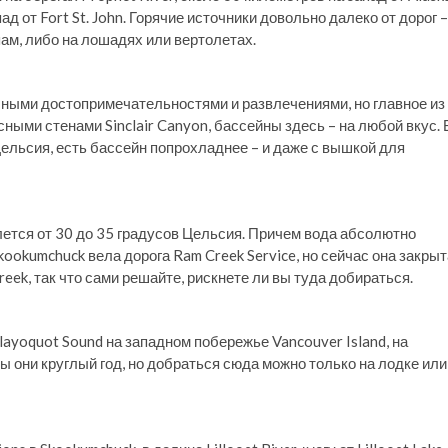
д от Fort St. John. Горячие источники довольно далеко от дорог –
ам, либо на лошадях или вертолетах.
ичными достопримечательностями и развлечениями, но главное из
сными стенами Sinclair Canyon, бассейны здесь – на любой вкус. 
ельсия, есть бассейн попрохладнее – и даже с вышкой для
лется от 30 до 35 градусов Цельсия. Причем вода абсолютно
kookumchuck вела дорога Ram Creek Service, но сейчас она закрыт
eek, так что сами решайте, рискнете ли вы туда добираться.
ayoquot Sound на западном побережье Vancouver Island, на
ы они круглый год, но добраться сюда можно только на лодке или