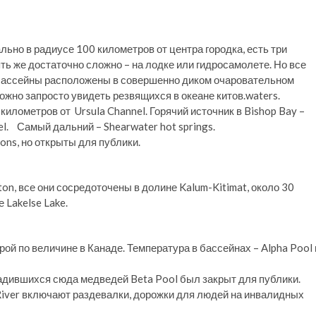
ально в радиусе 100 километров от центра городка, есть три
ть же достаточно сложно – на лодке или гидросамолете. Но все
е бассейны расположены в совершенно диком очаровательном
можно запросто увидеть резвящихся в океане китов.waters.
километров от Ursula Channel. Горячий источник в Bishop Bay –
el. Самый дальний – Shearwater hot springs.
ions, но открыты для публики.
on, все они сосредоточены в долине Kalum-Kitimat, около 30
 Lakelse Lake.
ой по величине в Канаде. Температура в бассейнах – Alpha Pool 
вадившихся сюда медведей Beta Pool был закрыт для публики.
River включают раздевалки, дорожки для людей на инвалидных