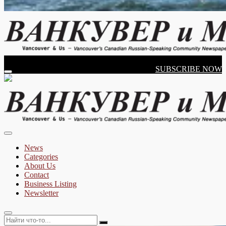
Vancouver's Russian Language Newspaper
Wednesday, August 05, 2026
SUBSCRIBE NOW
Vancouver & Us
News
Categories
About Us
Contact
Business Listing
Newsletter
Найти