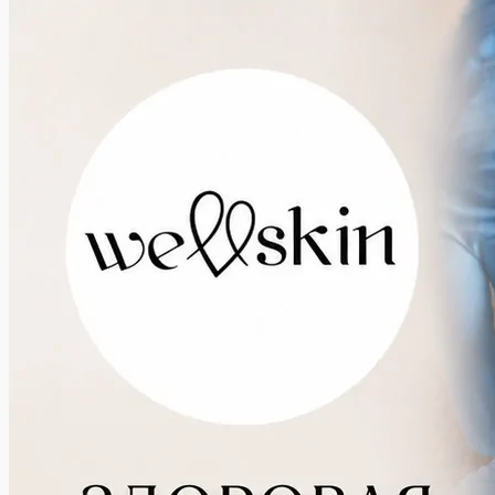
что-
то...