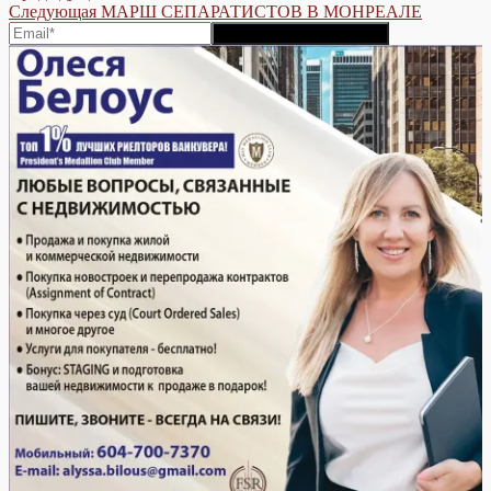
Следующая
post:
Следующая
МАРШ СЕПАРАТИСТОВ В МОНРЕАЛЕ
navigation
post: