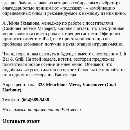
где рос бычок, жаркое из которого собираешься выбрать); с
благодарностью принимают «подсказку» – комбинацию
определенных блюд и рекомендуемое к каждому из них вино.
А Лейла Усманова, менеджер по работе с посетителями
(Customer Service Manager), вообще считает, что электронные
меню являются своего рода антидепрессантами. Официант
приносит клиентам iPad, и те просто-напросто про все
проблемы забывают, получив в руки этакую игрушку-меню.
Что ж, пора и нам шагнуть в будущее вместе с рестораном Lift
Bar & Grill. На этой неделе, кстати, ресторан предложил
посетителям новое осенне-зимнее меню. Обещают, что
подобных закусок, салатов и горячих блюд вы не попробуете
ни в одном из ресторанов Ванкувера.
Адрес ресторана:
333 Menchions Mews, Vancouver (Coal
Harbour)
.
Телефон:
(604)689-5438
На снимках: на презентации iPad меню
Оставьте ответ